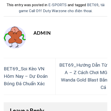
This entry was posted in
E-SPORTS
and tagged
BET69
,
tải
game Call Off Duty Warzone cho điện thoại
.
ADMIN
BET69_Hướng Dẫn Từ
BET69_Soi Kèo VN
A – Z Cách Chơi MG
Hôm Nay – Dự Đoán
Wanda Gold Blast Bắn
Bóng Đá Chuẩn Xác
Cá
Leave a Reply