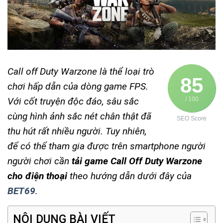
Call off Duty Warzone là thể loại trò
85
chơi hấp dẫn của dòng game FPS.
Với cốt truyện độc đáo, sâu sắc
/ 100
cùng hình ảnh sắc nét chân thật đã
SEO Score
thu hút rất nhiều người. Tuy nhiên,
để có thể tham gia được trên smartphone người
người chơi cần
tải game Call Off Duty Warzone
cho điện thoại
theo hướng dẫn dưới đây của
BET69
.
NỘI DUNG BÀI VIẾT