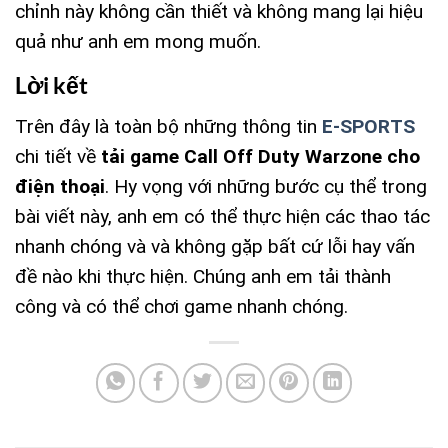
chỉnh này không cần thiết và không mang lại hiệu
quả như anh em mong muốn.
Lời kết
Trên đây là toàn bộ những thông tin
E-SPORTS
chi tiết về
tải game Call Off Duty Warzone cho
điện thoại
. Hy vọng với những bước cụ thể trong
bài viết này, anh em có thể thực hiện các thao tác
nhanh chóng và và không gặp bất cứ lỗi hay vấn
đề nào khi thực hiện. Chúng anh em tải thành
công và có thể chơi game nhanh chóng.