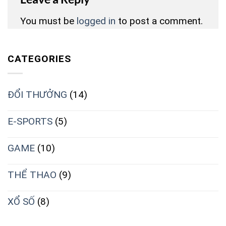
You must be
logged in
to post a comment.
CATEGORIES
ĐỔI THƯỞNG
(14)
E-SPORTS
(5)
GAME
(10)
THỂ THAO
(9)
XỔ SỐ
(8)