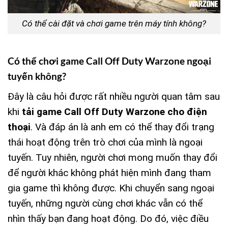
Có thể cài đặt và chơi game trên máy tính không?
Có thể chơi game Call Off Duty Warzone ngoại
tuyến không?
Đây là câu hỏi được rất nhiều người quan tâm sau
khi
tải game Call Off Duty Warzone cho điện
thoại
. Và đáp án là anh em có thể thay đổi trạng
thái hoạt động trên trò chơi của mình là ngoại
tuyến. Tuy nhiên, người chơi mong muốn thay đổi
để người khác không phát hiện mình đang tham
gia game thì không được. Khi chuyển sang ngoại
tuyến, những người cùng chơi khác vẫn có thể
nhìn thấy bạn đang hoạt động. Do đó, việc điều