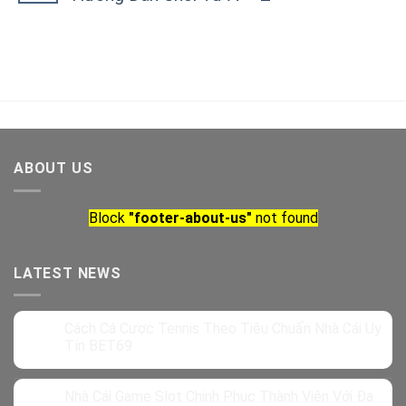
Chơi
Kinh
Nhà
No
Nghiệm
Cái
Comments
Soi
Fb88
on
Kèo
–
Đánh
Dễ
Chơi
Chắn
Thắng
Vui
Là
Thắng
Gì?
Lớn
Luật
Thể
Chơi
Thao
Căn
Cá
Bản
ABOUT US
Cược
–
24/7
Hướng
Dẫn
Block
"footer-about-us"
not found
Chơi
Từ
A
–
LATEST NEWS
Z
Cách Cá Cược Tennis Theo Tiêu Chuẩn Nhà Cái Uy
24
Apr
Tín BET69
No
Comments
on
Nhà Cái Game Slot Chinh Phục Thành Viên Với Đa
20
Cách