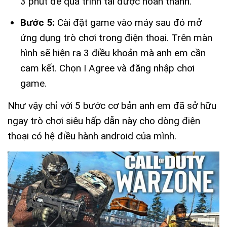
3 phút để quá trình tải được hoàn thành.
Bước 5:
Cài đặt game vào máy sau đó mở
ứng dụng trò chơi trong điện thoại. Trên màn
hình sẽ hiện ra 3 điều khoản mà anh em cần
cam kết. Chọn I Agree và đăng nhập chơi
game.
Như vậy chỉ với 5 bước cơ bản anh em đã sở hữu
ngay trò chơi siêu hấp dẫn này cho dòng điện
thoại có hệ điều hành android của mình.