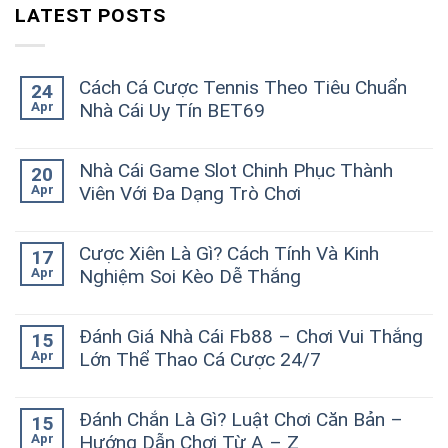
LATEST POSTS
Cách Cá Cược Tennis Theo Tiêu Chuẩn
24
Apr
Nhà Cái Uy Tín BET69
No
Comments
on
Nhà Cái Game Slot Chinh Phục Thành
20
Cách
Apr
Viên Với Đa Dạng Trò Chơi
Cá
Cược
No
Tennis
Comments
Theo
on
Cược Xiên Là Gì? Cách Tính Và Kinh
17
Tiêu
Nhà
Apr
Nghiệm Soi Kèo Dễ Thắng
Chuẩn
Cái
Nhà
Game
No
Cái
Slot
Comments
Uy
Chinh
on
Đánh Giá Nhà Cái Fb88 – Chơi Vui Thắng
15
Tín
Phục
Cược
Apr
Lớn Thể Thao Cá Cược 24/7
BET69
Thành
Xiên
Viên
Là
No
Với
Gì?
Comments
Đa
Cách
on
Đánh Chắn Là Gì? Luật Chơi Căn Bản –
15
Dạng
Tính
Đánh
Apr
Hướng Dẫn Chơi Từ A – Z
Trò
Và
Giá