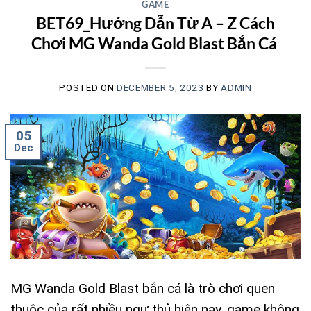
GAME
BET69_Hướng Dẫn Từ A – Z Cách
Chơi MG Wanda Gold Blast Bắn Cá
POSTED ON
DECEMBER 5, 2023
BY
ADMIN
05
Dec
MG Wanda Gold Blast bắn cá là trò chơi quen
thuộc của rất nhiều ngư thủ hiện nay. game không