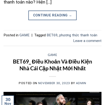
thanh toán nào? Hiện […]
CONTINUE READING
→
Posted in
GAME
|
Tagged
BET69
,
phương thức thanh toán
Leave a comment
GAME
BET69_ Điều Khoản Và Điều Kiện
Nhà Cái Cập Nhật Mới Nhất
POSTED ON
NOVEMBER 30, 2023
BY
ADMIN
30
Nov