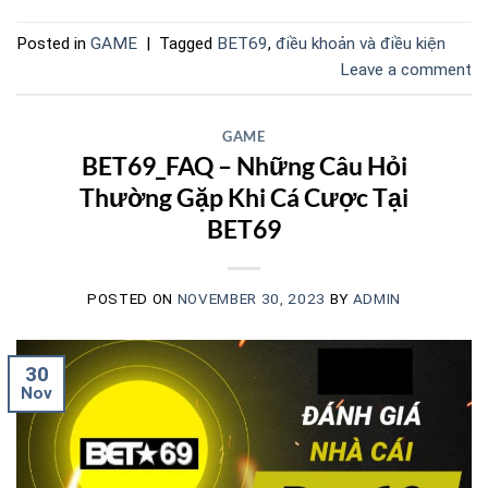
Posted in
GAME
|
Tagged
BET69
,
điều khoản và điều kiện
Leave a comment
GAME
BET69_FAQ – Những Câu Hỏi
Thường Gặp Khi Cá Cược Tại
BET69
POSTED ON
NOVEMBER 30, 2023
BY
ADMIN
30
Nov