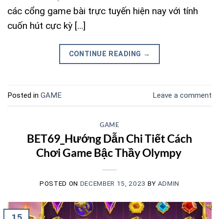
các cổng game bài trực tuyến hiện nay với tính
cuốn hút cực kỳ […]
CONTINUE READING
→
Posted in
GAME
Leave a comment
GAME
BET69_Hướng Dẫn Chi Tiết Cách
Chơi Game Bậc Thầy Olympy
POSTED ON
DECEMBER 15, 2023
BY
ADMIN
15