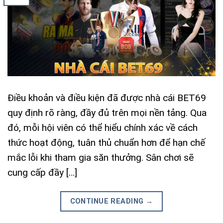
Điều khoản và điều kiện đã được nhà cái BET69
quy định rõ ràng, đầy đủ trên mọi nền tảng. Qua
đó, mỗi hội viên có thể hiểu chính xác về cách
thức hoạt động, tuân thủ chuẩn hơn để hạn chế
mắc lỗi khi tham gia săn thưởng. Sân chơi sẽ
cung cấp đầy […]
CONTINUE READING
→