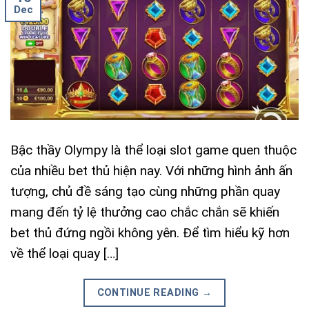
Dec
Bậc thầy Olympy là thể loại slot game quen thuộc
của nhiều bet thủ hiện nay. Với những hình ảnh ấn
tượng, chủ đề sáng tạo cùng những phần quay
mang đến tỷ lệ thưởng cao chắc chắn sẽ khiến
bet thủ đứng ngồi không yên. Để tìm hiểu kỹ hơn
về thể loại quay […]
CONTINUE READING
→