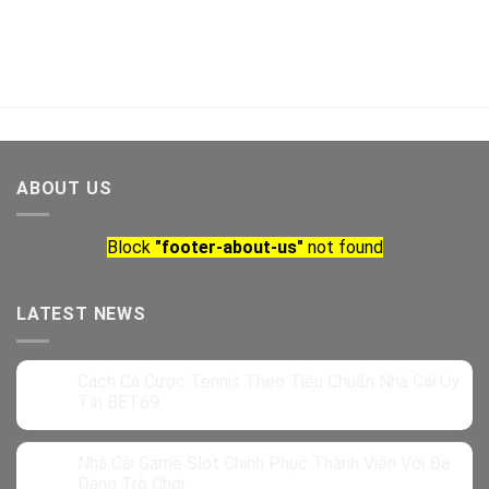
Nhà
No
Nghiệm
Cái
Comments
Soi
Fb88
on
Kèo
–
Đánh
Dễ
Chơi
Chắn
Thắng
Vui
Là
Thắng
Gì?
Lớn
Luật
Thể
Chơi
Thao
Căn
Cá
Bản
ABOUT US
Cược
–
24/7
Hướng
Dẫn
Block
"footer-about-us"
not found
Chơi
Từ
A
–
LATEST NEWS
Z
Cách Cá Cược Tennis Theo Tiêu Chuẩn Nhà Cái Uy
24
Apr
Tín BET69
No
Comments
on
Nhà Cái Game Slot Chinh Phục Thành Viên Với Đa
20
Cách
Apr
Cá
Dạng Trò Chơi