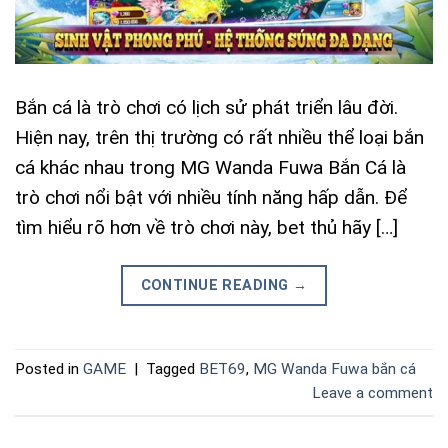
Bắn cá là trò chơi có lịch sử phát triển lâu đời.
Hiện nay, trên thị trường có rất nhiều thể loại bắn
cá khác nhau trong MG Wanda Fuwa Bắn Cá là
trò chơi nổi bật với nhiều tính năng hấp dẫn. Để
tìm hiểu rõ hơn về trò chơi này, bet thủ hãy […]
CONTINUE READING
→
Posted in
GAME
|
Tagged
BET69
,
MG Wanda Fuwa bắn cá
Leave a comment