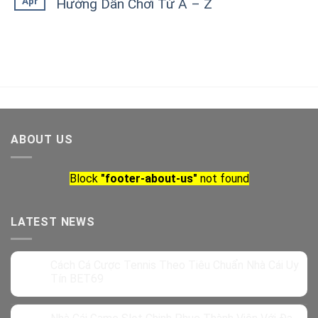
Apr
Hướng Dẫn Chơi Từ A – Z
Trò
Và
Giá
Chơi
Kinh
Nhà
No
Nghiệm
Cái
Comments
Soi
Fb88
on
Kèo
–
Đánh
Dễ
Chơi
Chắn
Thắng
Vui
Là
Thắng
Gì?
Lớn
Luật
Thể
Chơi
Thao
Căn
Cá
Bản
ABOUT US
Cược
–
24/7
Hướng
Dẫn
Block
"footer-about-us"
not found
Chơi
Từ
A
–
LATEST NEWS
Z
Cách Cá Cược Tennis Theo Tiêu Chuẩn Nhà Cái Uy
24
Apr
Tín BET69
No
Comments
on