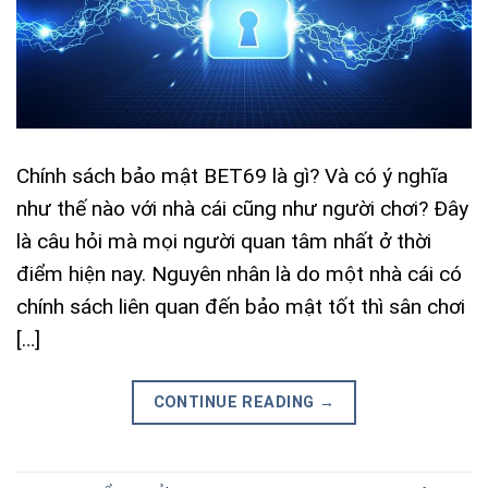
Chính sách bảo mật BET69 là gì? Và có ý nghĩa
như thế nào với nhà cái cũng như người chơi? Đây
là câu hỏi mà mọi người quan tâm nhất ở thời
điểm hiện nay. Nguyên nhân là do một nhà cái có
chính sách liên quan đến bảo mật tốt thì sân chơi
[…]
CONTINUE READING
→