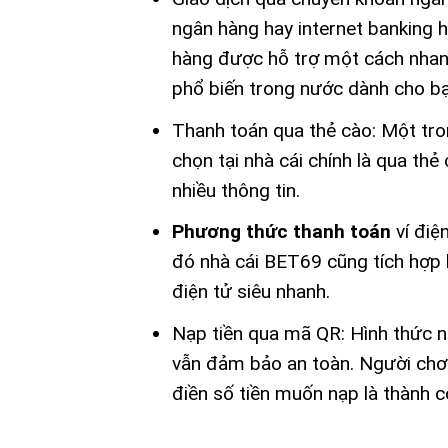
ngân hàng hay internet banking h
hàng được hỗ trợ một cách nhanh 
phổ biến trong nước dành cho bạ
Thanh toán qua thẻ cào: Một tro
chọn tại nhà cái chính là qua thẻ
nhiều thông tin.
Phương thức thanh toán
ví điệ
đó nhà cái BET69 cũng tích hợp h
điện tử siêu nhanh.
Nạp tiền qua mã QR: Hình thức n
vẫn đảm bảo an toàn. Người chơ
điền số tiền muốn nạp là thành c