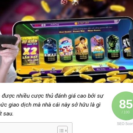
 được nhiều cược thủ đánh giá cao bởi sự
85
hức giao dịch mà nhà cái này sở hữu là gì
t sau.
/ 100
SEO Scor