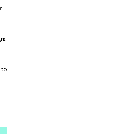
Cá
Gì?
Cược
ân
Luật
24/7
Chơi
Căn
Bản
–
Hướng
Dẫn
lựa
Chơi
Từ
A
–
Z
 do