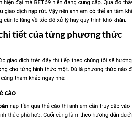
án hiện đại mà BET69 hiện đang cung cấp. Qua đó thấ
u giao dịch nạp rút. Vậy nên anh em có thể an tâm khi
 cần lo lắng về tốc độ xử lý hay quy trình khó khăn.
chi tiết của từng phương thức
c giao dịch trên đây thì tiếp theo chúng tôi sẽ hướng
óng cho từng hình thức một. Dù là phương thức nào đ
i, cùng tham khảo ngay nhé:
ẻ cào
oán
nạp tiền qua thẻ cào thì anh em cần truy cập vào
hình thức phù hợp. Cuối cùng làm theo hướng dẫn dưới