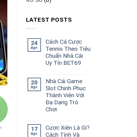
LATEST POSTS
Cách Cá Cược
24
Apr
Tennis Theo Tiêu
Chuẩn Nhà Cái
Uy Tín BET69
No
Comments
on
Nhà Cái Game
20
Cách
Apr
Slot Chinh Phục
Cá
Thành Viên Với
Cược
Tennis
Đa Dạng Trò
Theo
Chơi
Tiêu
Chuẩn
No
Nhà
Comments
Cái
on
Cược Xiên Là Gì?
17
e
Uy
Nhà
Apr
Tín
Cách Tính Và
Cái