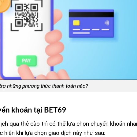
trợ những phương thức thanh toán nào?
yển khoản tại BET69
ịch qua thẻ cào thì có thể lựa chọn chuyển khoản nha
 hiện khi lựa chọn giao dịch này như sau: