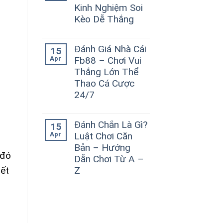
BET69
Kinh Nghiệm Soi
Game
Slot
Kèo Dễ Thắng
Chinh
Phục
No
Thành
Comments
Viên
on
Đánh Giá Nhà Cái
15
Với
Cược
Apr
Fb88 – Chơi Vui
Đa
Xiên
Dạng
Thắng Lớn Thể
Là
Trò
Gì?
Thao Cá Cược
Chơi
Cách
24/7
Tính
Và
No
Kinh
Comments
Nghiệm
on
Đánh Chắn Là Gì?
15
Soi
Đánh
Apr
Kèo
Luật Chơi Căn
Giá
Dễ
Bản – Hướng
Nhà
Thắng
 đó
Cái
Dẫn Chơi Từ A –
Fb88
Z
iết
–
Chơi
No
Vui
Comments
Thắng
on
Lớn
Đánh
Thể
Chắn
Thao
Là