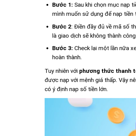
Bước 1:
Sau khi chọn mục nạp ti
mình muốn sử dụng để nạp tiền 
Bước 2
: Điền đầy đủ về mã số th
là giao dịch sẽ không thành công
Bước 3:
Check lại một lần nữa x
hoàn thành.
Tuy nhiên với
phương thức thanh 
được nạp với mệnh giá thấp. Vậy nê
có ý định nạp số tiền lớn.