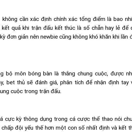
m không cần xác định chính xác tổng điểm là bao nhi
kết quả khi trận đấu kết thúc là số chẵn hay lẻ để 
c kỳ đơn giản nên newbie cũng không khó khăn khi lần 
ng bộ môn bóng bàn là thắng chung cuộc, được nh
ây, bet thủ sẽ đánh giá, phân tích để nhận định tay 
hung cuộc trong trận đấu.
á cực kỳ thông dụng trong cá cược thể thao nói ch
 chấp đội yếu thế hơn một con số nhất định và kết t