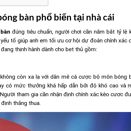
bóng bàn phổ biến tại nhà cái
 bàn
đúng tiêu chuẩn, người chơi cần nắm bắt tỷ lệ 
yếu tố giúp anh em tối ưu cơ hội dự đoán chính xác 
h đang thịnh hành dành cho bet thủ gồm:
 không còn xa lạ với dân mê cá cược bộ môn bóng 
ệ này có mức thưởng khá hấp dẫn bởi độ khó cao và 
. Người tham gia cần nhận định chính xác kèo cược đ
 định thắng thua.