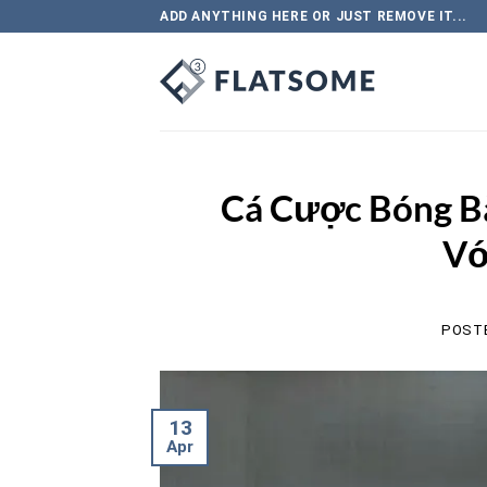
Skip
ADD ANYTHING HERE OR JUST REMOVE IT...
to
content
Cá Cược Bóng B
Vớ
POST
13
Apr