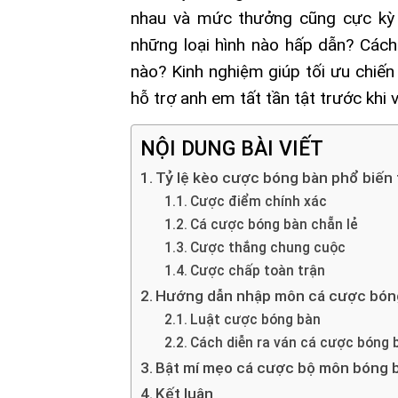
nhau và mức thưởng cũng cực kỳ 
những loại hình nào hấp dẫn? Cách
nào? Kinh nghiệm giúp tối ưu chiến
hỗ trợ anh em tất tần tật trước khi 
NỘI DUNG BÀI VIẾT
Tỷ lệ kèo cược bóng bàn phổ biến t
Cược điểm chính xác
Cá cược bóng bàn chẵn lẻ
Cược thắng chung cuộc
Cược chấp toàn trận
Hướng dẫn nhập môn cá cược bóng
Luật cược bóng bàn
Cách diễn ra ván cá cược bóng 
Bật mí mẹo cá cược bộ môn bóng 
Kết luận