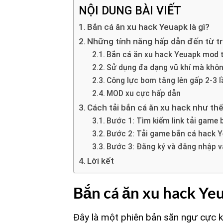
NỘI DUNG BÀI VIẾT
Bắn cá ăn xu hack Yeuapk là gì?
Những tính năng hấp dẫn đến từ t
Bắn cá ăn xu hack Yeuapk mod 
Sử dụng đa dạng vũ khí mà khôn
Công lực bom tăng lên gấp 2-3 l
MOD xu cực hấp dẫn
Cách tải bắn cá ăn xu hack như th
Bước 1: Tìm kiếm link tải game
Bước 2: Tải game bắn cá hack Y
Bước 3: Đăng ký và đăng nhập 
Lời kết
Bắn cá ăn xu hack Yeu
Đây là một phiên bản săn ngư cực k