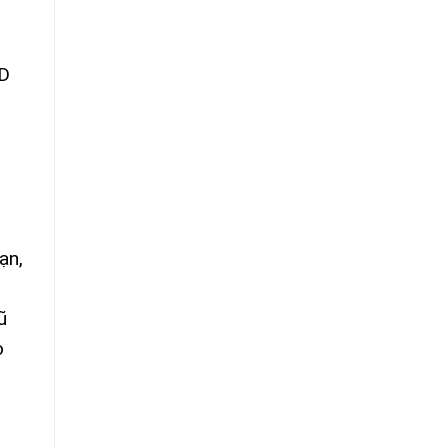
OD
ạn,
ũ
o