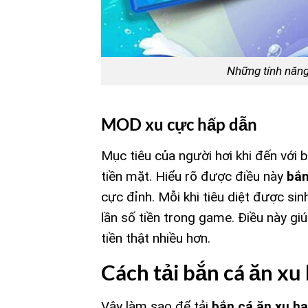
Những tính năng
MOD xu cực hấp dẫn
Mục tiêu của người hơi khi đến với 
tiền mặt. Hiểu rõ được điều này
bắn
cực đỉnh. Mỗi khi tiêu diệt được si
lần số tiền trong game. Điều này gi
tiền thật nhiều hơn.
Cách tải bắn cá ăn xu
Vậy làm sao để tải
bắn cá ăn xu h