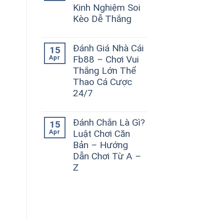
BET69
Kinh Nghiệm Soi
Game
Slot
Kèo Dễ Thắng
Chinh
Phục
No
Thành
Comments
Viên
on
Đánh Giá Nhà Cái
15
Với
Cược
Apr
Fb88 – Chơi Vui
Đa
Xiên
Dạng
Thắng Lớn Thể
Là
Trò
Gì?
Thao Cá Cược
Chơi
Cách
24/7
Tính
Và
No
Kinh
Comments
Nghiệm
on
Đánh Chắn Là Gì?
15
Soi
Đánh
Apr
Kèo
Luật Chơi Căn
Giá
Dễ
Bản – Hướng
Nhà
Thắng
Cái
Dẫn Chơi Từ A –
Fb88
Z
–
Chơi
No
Vui
Comments
Thắng
on
Lớn
Đánh
Thể
Chắn
Thao
Là