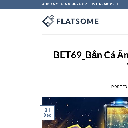
Skip
ADD ANYTHING HERE OR JUST REMOVE IT...
to
content
BET69_Bắn Cá Ăn
POSTED
21
Dec