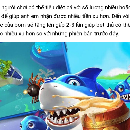
người chơi có thể tiêu diệt cá với số lượng nhiều hoặ
ớn để giúp anh em nhận được nhiều tiền xu hơn. Đến với
ực của bom sẽ tăng lên gấp 2-3 lần giúp bet thủ có th
ợc nhiều xu hơn so với những phiên bản trước đây.