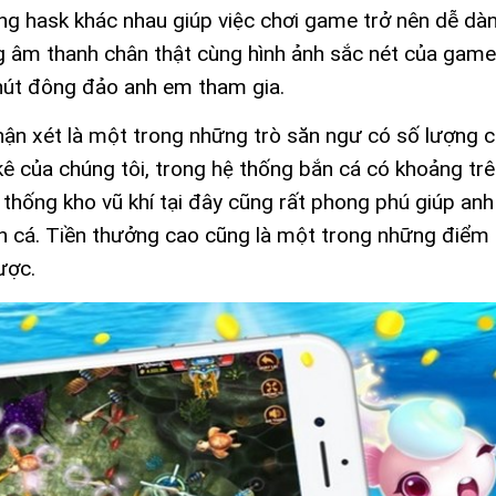
ăng hask khác nhau giúp việc chơi game trở nên dễ dà
ng âm thanh chân thật cùng hình ảnh sắc nét của game
hút đông đảo anh em tham gia.
ận xét là một trong những trò săn ngư có số lượng 
kê của chúng tôi, trong hệ thống bắn cá có khoảng tr
 thống kho vũ khí tại đây cũng rất phong phú giúp anh
n cá. Tiền thưởng cao cũng là một trong những điểm
được.