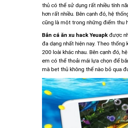
thủ có thể sử dụng rất nhiều tính n
hơn rất nhiều. Bên cạnh đó, hệ thố
cũng là một trong những điểm thu 
Bắn cá ăn xu hack Yeuapk
được nh
đa dạng nhất hiện nay. Theo thống 
200 loài khác nhau. Bên cạnh đó, hệ
em có thể thoải mái lựa chọn để bắ
mà bet thủ không thể nào bỏ qua 